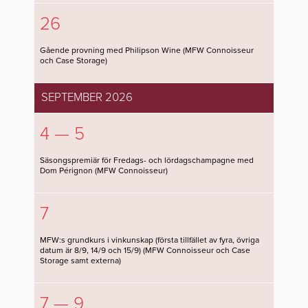
26
Gående provning med Philipson Wine (MFW Connoisseur
och Case Storage)
SEPTEMBER 2026
4 — 5
Säsongspremiär för Fredags- och lördagschampagne med
Dom Pérignon (MFW Connoisseur)
7
MFW:s grundkurs i vinkunskap (första tillfället av fyra, övriga
datum är 8/9, 14/9 och 15/9) (MFW Connoisseur och Case
Storage samt externa)
7 — 9