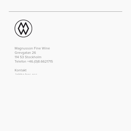
Magnusson Fine Wine
Grevgatan 26
114 53 Stockholm
Telefon +46.(0)8.6621715
Kontakt
Jobba hos oss
Integritetspolicy
ÖPPETTIDER
Tisdag – Fredag
15.00 - 21.00
Lördag
12.00 - 18.00
Fram till 17 augusti
Sommarstängt
Tisdag 18 augusti ff
15.00 - 21.00
Dag före helgdag stänger vi 18.00. Helgdagar
stängt. Under perioden februari-april och
oktober-december har vi öppet fram till 19.30
på lördagar.