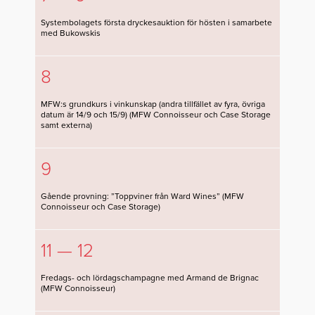
Systembolagets första dryckesauktion för hösten i samarbete
med Bukowskis
8
MFW:s grundkurs i vinkunskap (andra tillfället av fyra, övriga
datum är 14/9 och 15/9) (MFW Connoisseur och Case Storage
samt externa)
9
Gående provning: ”Toppviner från Ward Wines” (MFW
Connoisseur och Case Storage)
11 — 12
Fredags- och lördagschampagne med Armand de Brignac
(MFW Connoisseur)