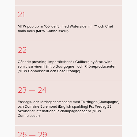
21
MFW pop up nr 100, del 3, med Waterside Inn *** och Chef
Alain Roux (MFW Connoisseur)
22
Gående provning: Importörsbesök Gullberg by Stockwine
som visar viner från tio Bourgogne– och Rhôneproducenter
(MFW Connoisseur och Case Storage)
23 — 24
Fredags- och lördagschampagne med Taittinger (Champagne)
och Domaine Evremond (English sparkling) Ps. Fredag 23
oktober är Internationella champagnedagen! (MFW
Connoisseur)
25 — 29