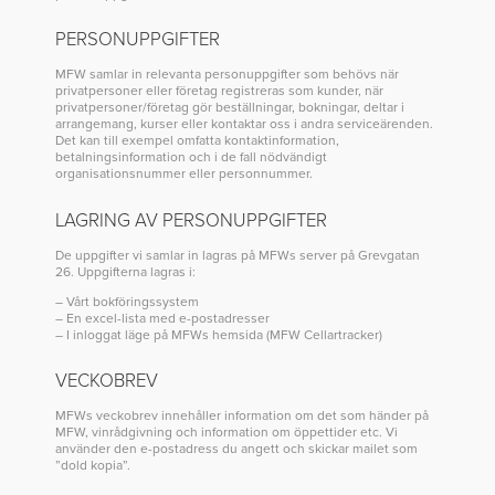
PERSONUPPGIFTER
MFW samlar in relevanta personuppgifter som behövs när
privatpersoner eller företag registreras som kunder, när
privatpersoner/företag gör beställningar, bokningar, deltar i
arrangemang, kurser eller kontaktar oss i andra serviceärenden.
Det kan till exempel omfatta kontaktinformation,
betalningsinformation och i de fall nödvändigt
organisationsnummer eller personnummer.
LAGRING AV PERSONUPPGIFTER
De uppgifter vi samlar in lagras på MFWs server på Grevgatan
26. Uppgifterna lagras i:
Vårt bokföringssystem
En excel-lista med e-postadresser
I inloggat läge på MFWs hemsida (MFW Cellartracker)
VECKOBREV
MFWs veckobrev innehåller information om det som händer på
MFW, vinrådgivning och information om öppettider etc. Vi
använder den e-postadress du angett och skickar mailet som
”dold kopia”.