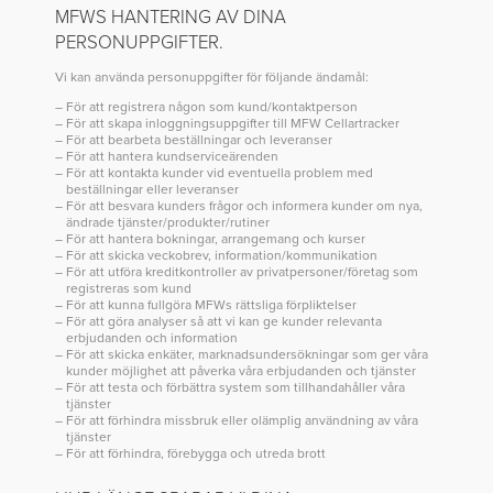
MFWS HANTERING AV DINA
PERSONUPPGIFTER.
Vi kan använda personuppgifter för följande ändamål:
För att registrera någon som kund/kontaktperson
För att skapa inloggningsuppgifter till MFW Cellartracker
För att bearbeta beställningar och leveranser
För att hantera kundserviceärenden
För att kontakta kunder vid eventuella problem med
beställningar eller leveranser
För att besvara kunders frågor och informera kunder om nya,
ändrade tjänster/produkter/rutiner
För att hantera bokningar, arrangemang och kurser
För att skicka veckobrev, information/kommunikation
För att utföra kreditkontroller av privatpersoner/företag som
registreras som kund
För att kunna fullgöra MFWs rättsliga förpliktelser
För att göra analyser så att vi kan ge kunder relevanta
erbjudanden och information
För att skicka enkäter, marknadsundersökningar som ger våra
kunder möjlighet att påverka våra erbjudanden och tjänster
För att testa och förbättra system som tillhandahåller våra
tjänster
För att förhindra missbruk eller olämplig användning av våra
tjänster
För att förhindra, förebygga och utreda brott