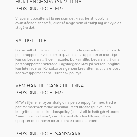
HUR LÄNGE SPARAR VI DINA
PERSONUPPGIFTER?
Vi sparar uppgifter så länge som det krävs för att uppfylla
ovanstående ändamål, eller så länge som vi enligt lag är skyldiga
att göra det.
RÄTTIGHETER
Du har rätt att när som helst skriftligen begära information om de
personuppgifter vi har om dig. Om dessa uppgifter är felaktiga
kan du begära att få dem rättade. Du kan alltid begära att få dina
personuppgifter raderade. Lagstadgade krav på personuppgifter
kan inte raderas. Kontakta oss genom brev alternativt via e-post.
Kontaktuppgifter finns i slutet av policyn.
VEM HAR TILLGÅNG TILL DINA
PERSONUPPGIFTER?
MFW säljer eller byter aldrig dina personuppgifter med tredje
part för marknadsföringsändamål. Med utgångspunkt i den
Integritets- och diskretionspolicy (som vi alltid haft) går vi under
”need to know basis”, dvs våra anställda har tillgång till de
uppgifter de behöver för att göra ett korrekt arbete.
PERSONUPPGIFTSANSVARIG