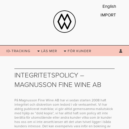
English
IMPORT
ID-TRACKING
LÄS
MER
FÖR
KUNDER
INTEGRITETSPOLICY –
MAGNUSSON FINE WINE AB
På Magnusson Fine Wine AB har vi sedan starten 2008 haft
integritet och diskretion som ledord i vår verksamhet. Vi har
aldrig publicerat matriklar, vi gör alltid gemensamma mailutskick
med hjälp av ”dold kopia”, vi har alltid haft som policy att inte
berätta för utomstående eller andra kunder vilka som är kunder
hos oss om vi inte ansett/anser att det utan tvivel ligger i båda
kunders intresse. Det kan exempelvis vara inför en bokning av