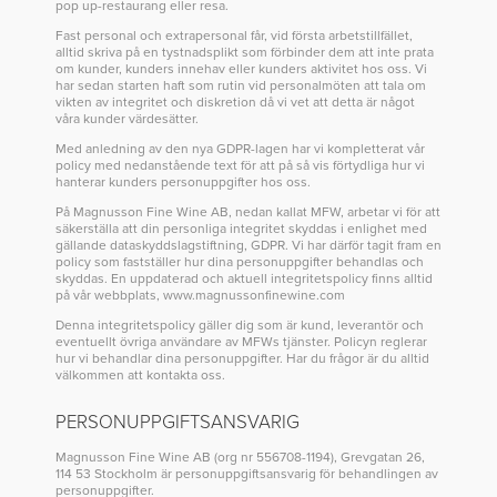
pop up-restaurang eller resa.
Fast personal och extrapersonal får, vid första arbetstillfället,
alltid skriva på en tystnadsplikt som förbinder dem att inte prata
om kunder, kunders innehav eller kunders aktivitet hos oss. Vi
har sedan starten haft som rutin vid personalmöten att tala om
vikten av integritet och diskretion då vi vet att detta är något
våra kunder värdesätter.
Med anledning av den nya GDPR-lagen har vi kompletterat vår
policy med nedanstående text för att på så vis förtydliga hur vi
hanterar kunders personuppgifter hos oss.
På Magnusson Fine Wine AB, nedan kallat MFW, arbetar vi för att
säkerställa att din personliga integritet skyddas i enlighet med
gällande dataskyddslagstiftning, GDPR. Vi har därför tagit fram en
policy som fastställer hur dina personuppgifter behandlas och
skyddas. En uppdaterad och aktuell integritetspolicy finns alltid
på vår webbplats,
www.magnussonfinewine.com
Denna integritetspolicy gäller dig som är kund, leverantör och
eventuellt övriga användare av MFWs tjänster. Policyn reglerar
hur vi behandlar dina personuppgifter. Har du frågor är du alltid
välkommen att kontakta oss.
PERSONUPPGIFTSANSVARIG
Magnusson Fine Wine AB (org nr 556708-1194), Grevgatan 26,
114 53 Stockholm är personuppgiftsansvarig för behandlingen av
personuppgifter.