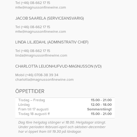
Tel (+46) 08-662 17 15
mfw@magnussonfinewine.com
JACOB SAARELA (SERVICEANSVARIG)
Tel (+46) 08-662 17 15
mfw@magnussonfinewine.com
LINDA LILJEDAHL (ADMINISTRATIV CHEF)
Tel (+46) 08-662 17 15
linda@magnussonfinewine.com
CHARLOTTA LEIJONHUFVUD-MAGNUSSON (VD)
Mobil (+46) 0708-38 39 34
charlotta@magnussonfinewine.com
ÖPPETTIDER
Tisdag – Fredag
15.00 - 21.00
Lördag
12.00 - 18.00
Fram till 17 augusti
Sommarstängt
Tisdag 18 augusti ff
15.00 - 21.00
Dag före helgdag stänger vi 18.00. Helgdagar stängt.
Under perioden februari-april och oktober-december
har vi öppet fram till 19.30 på lördagar.