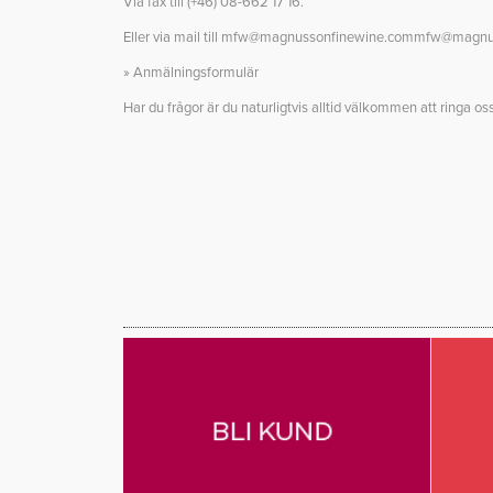
Via fax till (+46) 08-662 17 16.
Eller via mail till
mfw@magnussonfinewine.com
mfw@magnus
» Anmälningsformulär
Har du frågor är du naturligtvis alltid välkommen att ringa os