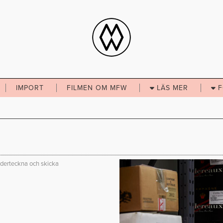
IMPORT
FILMEN OM MFW
LÄS
MER
underteckna och skicka