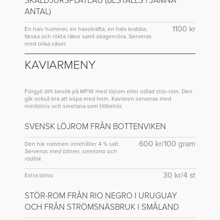
SKALDJURSPLATEAU (BESTÄLLS I JÄMNA
ANTAL)
1100 kr
En halv hummer, en havskräfta, en halv krabba,
färska och rökta räkor samt skagenröra. Serveras
med olika såser.
KAVIARMENY
Förgyll ditt besök på MFW med löjrom eller odlad stör-rom. Den
går också bra att köpa med hem. Kaviaren serveras med
miniblinis och smetana som tillbehör.
SVENSK LÖJROM FRÅN BOTTENVIKEN
600 kr/100 gram
Den här rommen innehåller 4 % salt.
Serveras med blinier, smetana och
rödlök
30 kr/4 st
Extra blinis
STÖR-ROM FRÅN RIO NEGRO I URUGUAY
OCH FRÅN STRÖMSNÄSBRUK I SMÅLAND