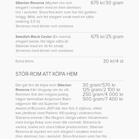
675 kr/30 gram
Siberian Reserva
(Mycket ren och
elegant i smaken med en liten demisec
ton i avslutet. Stora fina korn som har lite golden-
inlägg. Mild, och fet elegant smak med en sälta
omkring 3,5 %)
Serveras med blinier och smetana
675 kr/25 gram
Swedish Black Caviar
(En svensk
elegant kaviar, lite lägre sälta än
Siberian med en rik fin smak)
Serveras med blinier och smetana
30 kr/4 st
Extra blinis
STÖR-ROM ATT KÖPA HEM
30 gram/570 kr
Det går fint att köpa hem
Siberian
125 gram/2 100 kr
Reserva
från Uruguay om du vill.
250 gram/4 000 kr
Rommen fick den högsta poäng
500 gram/7 400 kr
någon farmodlad Acipenser Baeri
någonsin fått vid
Superior Taste
Award of Brussels 2017
där den fick 3 stjärnor, vilket
kan jämföras med Parkers 100 poäng i vinbranschen.
Störarna simmar i Rio Negro's riktiga vatten tillsammans
med övriga fiskar som lever där normalt. Störarna är
vackra, starka och stora hälsar producenten. Siberian
Reserva är mycket ren och elegant i smaken med en
liten demisec ton i avslutet. Stora fina korn som har lite