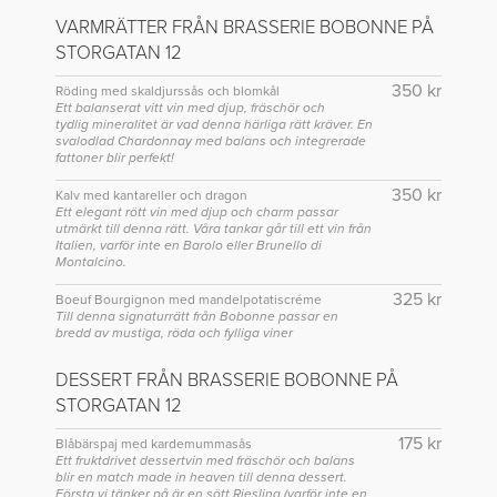
VARMRÄTTER FRÅN BRASSERIE BOBONNE PÅ
STORGATAN 12
350 kr
Röding med skaldjurssås och blomkål
Ett balanserat vitt vin med djup, fräschör och
tydlig mineralitet är vad denna härliga rätt kräver. En
svalodlad Chardonnay med balans och integrerade
fattoner blir perfekt!
350 kr
Kalv med kantareller och dragon
Ett elegant rött vin med djup och charm passar
utmärkt till denna rätt. Våra tankar går till ett vin från
Italien, varför inte en Barolo eller Brunello di
Montalcino.
325 kr
Boeuf Bourgignon med mandelpotatiscréme
Till denna signaturrätt från Bobonne passar en
bredd av mustiga, röda och fylliga viner
DESSERT FRÅN BRASSERIE BOBONNE PÅ
STORGATAN 12
175 kr
Blåbärspaj med kardemummasås
Ett fruktdrivet dessertvin med fräschör och balans
blir en match made in heaven till denna dessert.
Första vi tänker på är en sött Riesling (varför inte en