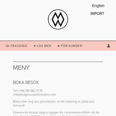
English
IMPORT
ID-TRACKING
LÄS
MER
FÖR
KUNDER
MENY
BOKA BESÖK
Tel
(+46) 08-662 17 15
mfw@magnussonfinewine.com
Maila eller ring oss på enklaste vis för bokning av plats och
menyval.
Vinerna du önskar öppna uppger du i kommentarsfältet när du