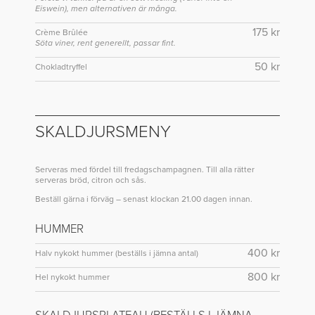
Eiswein), men alternativen är många.
175 kr
Crème Brûlée
Söta viner, rent generellt, passar fint.
50 kr
Chokladtryffel
SKALDJURSMENY
Serveras med fördel till fredagschampagnen. Till alla rätter
serveras bröd, citron och sås.
Beställ gärna i förväg – senast klockan 21.00 dagen innan.
HUMMER
400 kr
Halv nykokt hummer (beställs i jämna antal)
800 kr
Hel nykokt hummer