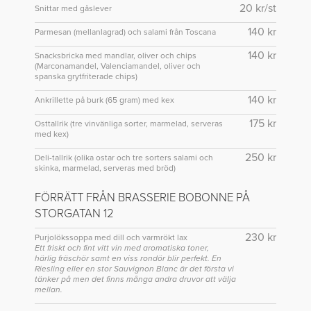
20 kr/st
Snittar med gåslever
140 kr
Parmesan (mellanlagrad) och salami från Toscana
140 kr
Snacksbricka med mandlar, oliver och chips
(Marconamandel, Valenciamandel, oliver och
spanska grytfriterade chips)
140 kr
Ankrillette på burk (65 gram) med kex
175 kr
Osttallrik (tre vinvänliga sorter, marmelad, serveras
med kex)
250 kr
Deli-tallrik (olika ostar och tre sorters salami och
skinka, marmelad, serveras med bröd)
FÖRRÄTT FRÅN BRASSERIE BOBONNE PÅ
STORGATAN 12
230 kr
Purjolökssoppa med dill och varmrökt lax
Ett friskt och fint vitt vin med aromatiska toner,
härlig fräschör samt en viss rondör blir perfekt. En
Riesling eller en stor Sauvignon Blanc är det första vi
tänker på men det finns många andra druvor att välja
mellan.