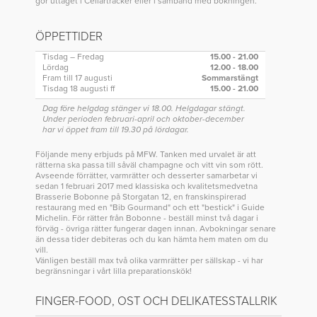
gör uttaget i Cellartracker eller i samband med bokningen.
ÖPPETTIDER
Tisdag – Fredag
15.00 - 21.00
Lördag
12.00 - 18.00
Fram till 17 augusti
Sommarstängt
Tisdag 18 augusti ff
15.00 - 21.00
Dag före helgdag stänger vi 18.00. Helgdagar stängt.
Under perioden februari-april och oktober-december
har vi öppet fram till 19.30 på lördagar.
Följande meny erbjuds på MFW. Tanken med urvalet är att
rätterna ska passa till såväl champagne och vitt vin som rött.
Avseende förrätter, varmrätter och desserter samarbetar vi
sedan 1 februari 2017 med klassiska och kvalitetsmedvetna
Brasserie Bobonne på Storgatan 12, en franskinspirerad
restaurang med en "Bib Gourmand" och ett "bestick" i Guide
Michelin. För rätter från Bobonne - beställ minst två dagar i
förväg - övriga rätter fungerar dagen innan. Avbokningar senare
än dessa tider debiteras och du kan hämta hem maten om du
vill.
Vänligen beställ max två olika varmrätter per sällskap - vi har
begränsningar i vårt lilla preparationskök!
FINGER-FOOD, OST OCH DELIKATESSTALLRIK